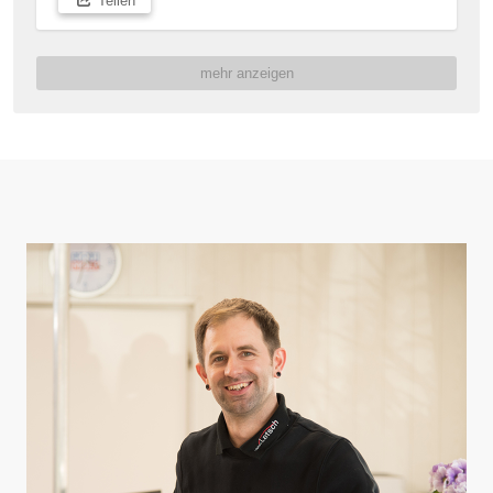
Teilen
Eine klare Sicht extrem wichtig für Eure Sicherheit im 
Straßenverkehr. Deshalb solltet Ihr Scheibenwischer 
und Wischwasser regelmäßig bei uns in Kirchen 
mehr anzeigen
kontrollieren lassen. Unser Team sorgt für den 
perfekten Durchblick in Eurem Auto!