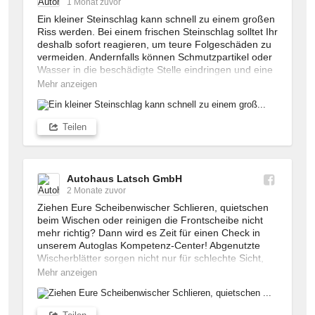
1 Monat zuvor
werden! 

Ein kleiner Steinschlag kann schnell zu einem großen 
Riss werden. Bei einem frischen Steinschlag solltet Ihr 
Wir von Autohaus Latsch setzen in unserem Autoglas 
deshalb sofort reagieren, um teure Folgeschäden zu 
Kompetenz-Center ausschließlich auf hochwertige 
vermeiden. Andernfalls können Schmutzpartikel oder 
Materialien und modernste Technik. So bleiben 
Wasser in die beschädigte Stelle eindringen und eine 
Sicherheit, Komfort und die Funktion aller 
nahezu unsichtbare Reparatur erschweren. 🔧

Fahrerassistenzsysteme zuverlässig erhalten, egal ob 
Mehr anzeigen
Front-, Seiten- oder Heckscheibe.

Entdeckt Ihr einen neuen Steinschlag, könnt Ihr die 
beschädigte Stelle bis zur Reparatur einfach mit 
Ihr habt einen Steinschlag oder benötigt einen 
Teilen
einem Stück Tesa abkleben und sie so vor äußeren 
Scheibentausch? Schaut gerne bei uns in Kirchen 
Einflüssen schützen. Reinigt die Stelle vorher am 
vorbei und bucht Euch einen Termin. Wir helfen Euch 
besten mit einem trockenen Tuch.

gerne weiter!
Autohaus Latsch GmbH
Anschließend solltet Ihr schnellstmöglich unser 
2 Monate zuvor
Autoglas Kompetenz-Center Kirchen aufsuchen! 
Ziehen Eure Scheibenwischer Schlieren, quietschen 
Unsere Fachleute vor Ort prüfen Euren Steinschlag 
beim Wischen oder reinigen die Frontscheibe nicht 
fachgerecht und reparieren - falls möglich - die 
mehr richtig? Dann wird es Zeit für einen Check in 
Autoscheibe schnell, sicher und professionell!
unserem Autoglas Kompetenz-Center! Abgenutzte 
Wischerblätter sorgen nicht nur für schlechte Sicht, 
sondern können auch die Autoscheibe unnötig 
Mehr anzeigen
belasten. Mit neuen Wischern und frischem 
Wischwasser bleibt Eure Windschutzscheibe sauber 
und klar. 🧼
