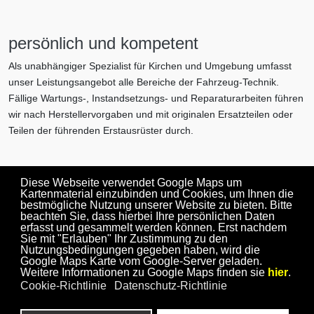
persönlich und kompetent
Als unabhängiger Spezialist für Kirchen und Umgebung umfasst
unser Leistungsangebot alle Bereiche der Fahrzeug-Technik.
Fällige Wartungs-, Instandsetzungs- und Reparaturarbeiten führen
wir nach Herstellervorgaben und mit originalen Ersatzteilen oder
Teilen der führenden Erstausrüster durch.
Autohaus Latsch
Diese Webseite verwendet Google Maps um
Kartenmaterial einzubinden und Cookies, um Ihnen die
Industriestraße 4
bestmögliche Nutzung unserer Website zu bieten. Bitte
57548 Kirchen
beachten Sie, dass hierbei Ihre persönlichen Daten
erfasst und gesammelt werden können. Erst nachdem
+492741-61108
Sie mit "Erlauben" Ihr Zustimmung zu den
info@autohaus-latsch.de
Nutzungsbedingungen gegeben haben, wird die
Google Maps Karte vom Google-Server geladen.
Weitere Informationen zu Google Maps finden sie
hier
.
Cookie-Richtlinie
Datenschutz-Richtlinie
Copyright© Autohaus Latsch 2026 // Alle Rechte vorbehalten.