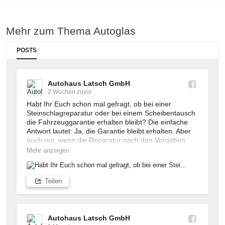
Mehr zum Thema Autoglas
POSTS
Autohaus Latsch GmbH
2 Wochen zuvor
Habt Ihr Euch schon mal gefragt, ob bei einer 
Steinschlagreparatur oder bei einem Scheibentausch 
die Fahrzeuggarantie erhalten bleibt? Die einfache 
Antwort lautet: Ja, die Garantie bleibt erhalten. Aber 
auch nur, wenn die Reparatur nach den Vorgaben 
des Fahrzeugherstellers durchgeführt wird.

Mehr anzeigen
Das bedeutet, dass sowohl die eingesetzten 
Materialien als auch die angewendeten Prozesse die 
Teilen
Fahrzeugherstellervorgaben erfüllen müssen: Vom 
eingesetzten Autoglas, den verwendeten Klebern und 
Zubehörteilen über die Montage bis hin zur 
Kalibrierung der Fahrerassistenzsysteme muss alles 
Autohaus Latsch GmbH
fachgerecht erfolgen und vollständig dokumentiert 